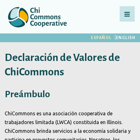
↓
Saltar
MEN
al
contenido
Navegación
ESPAÑOL
ENGLISH
principal
principal
Declaración de Valores de
ChiCommons
Preámbulo
ChiCommons es una asociación cooperativa de
trabajadores limitada (LWCA) constituida en Illinois.
ChiCommons brinda servicios a la economía solidaria y
participa en proyectos comunitarios. Nosotros, los